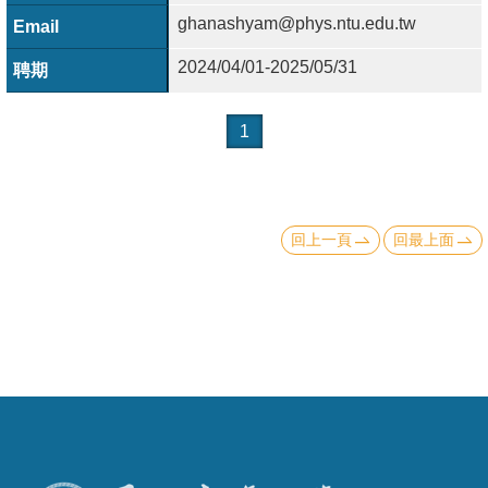
成
ghanashyam@phys.ntu.edu.tw
員
2024/04/01-2025/05/31
學
術
1
演
講
招
回上一頁
回最上面
生
及
課
程
學
生
事
務