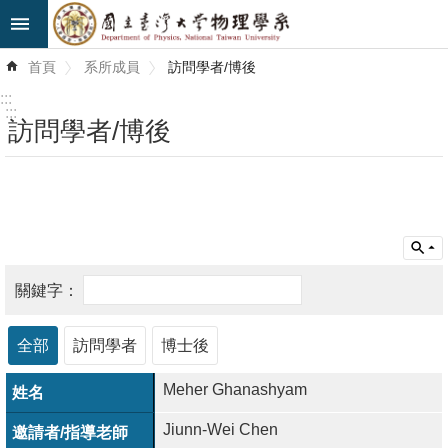
跳到主要內容區塊
進
首頁
系所成員
訪問學者/博後
階
搜
:::
尋
:::
訪問學者/博後
最
新
消
息
系
所
簡
全部
訪問學者
博士後
介
Meher Ghanashyam
系
Jiunn-Wei Chen
所