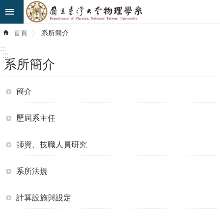
跳到主要內容區塊
進
首頁
系所簡介
階
搜
:::
尋
:::
系所簡介
最
新
簡介
消
息
歷屆系主任
系
師資、技職人員研究
所
簡
系所法規
介
計算設施與設定
系
所