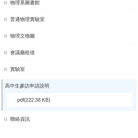
物理系圖書館
成
員
普通物理實驗室
學
術
物理文物廳
演
講
會議廳租借
招
實驗室
生
及
高中生參訪申請說明
課
程
pdf(222.38 KB)
學
聯絡資訊
生
事
務