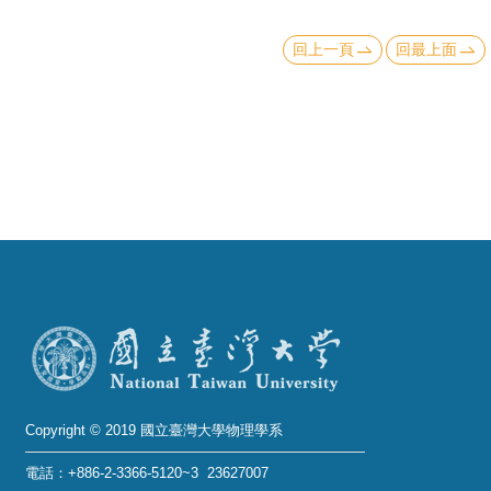
成
員
回上一頁
回最上面
學
術
演
講
招
生
及
課
程
學
生
Copyright © 2019 國立臺灣大學物理學系
事
電話：+886-2-3366-5120~3 23627007
務