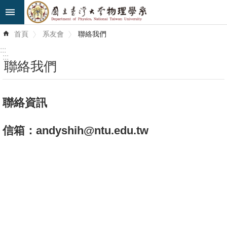
跳到主要內容區塊
進
首頁
系友會
聯絡我們
階
搜
:::
尋
:::
聯絡我們
最
新
聯絡資訊
消
息
信箱：andyshih@ntu.edu.tw
系
所
簡
介
系
所