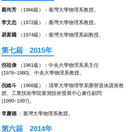
頁
蔡尚芳
（1966級）：臺灣大學物理系教授。
臺
大
李文忠
（1972級）：臺灣大學物理系教授。
首
易富國
（1974級）：臺灣大學物理系副教授。
頁
第七屆 2015年
網
站
倪祖偉
（1961級）：中央大學物理系系主任
導
(1976~1980)、中央大學物理系教授。
覽
倪維斗
（1966級）：清華大學物理學系榮譽退休講座教
聯
授、工業技術學院量測技術發展中心兼任顧問
絡
(1990~1997)。
資
訊
李慶德
：臺灣大學物理系教授。
English
第六屆 2014年