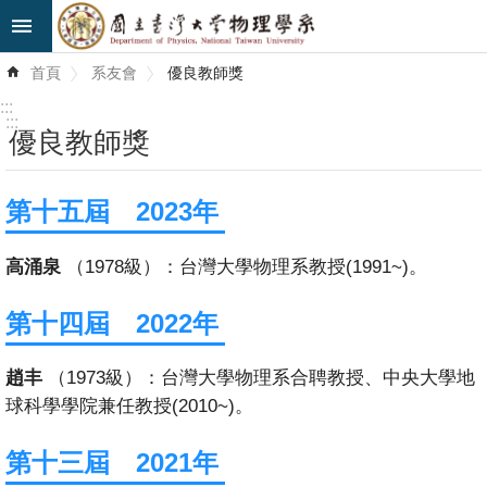
跳到主要內容區塊
進
首頁
系友會
優良教師獎
階
搜
:::
尋
:::
優良教師獎
最
新
第十五屆 2023年
消
息
高涌泉
（1978級）：台灣大學物理系教授(1991~)。
系
第十四屆 2022年
所
簡
趙丰
（1973級）：台灣大學物理系合聘教授、中央大學地
介
球科學學院兼任教授(2010~)。
系
第十三屆 2021年
所