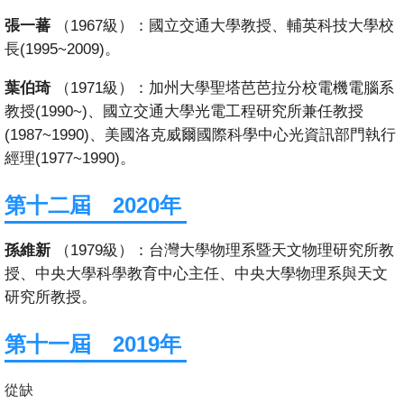
成
張一蕃
（1967級）：國立交通大學教授、輔英科技大學校
員
長(1995~2009)。
學
葉伯琦
（1971級）：加州大學聖塔芭芭拉分校電機電腦系
術
教授(1990~)、國立交通大學光電工程研究所兼任教授
演
(1987~1990)、美國洛克威爾國際科學中心光資訊部門執行
講
經理(1977~1990)。
招
第十二屆 2020年
生
及
孫維新
（1979級）：台灣大學物理系暨天文物理研究所教
課
授、中央大學科學教育中心主任、中央大學物理系與天文
程
研究所教授。
學
第十一屆 2019年
生
事
從缺
務