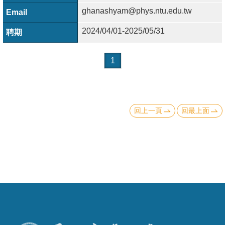
成
ghanashyam@phys.ntu.edu.tw
員
2024/04/01-2025/05/31
學
術
1
演
講
招
回上一頁
回最上面
生
及
課
程
學
生
事
務