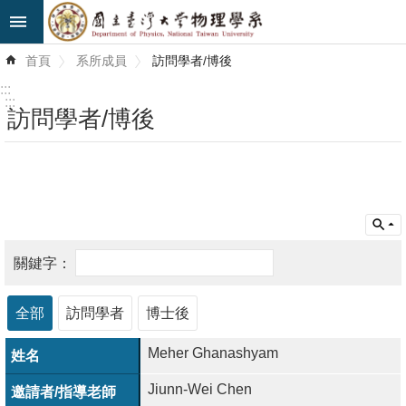
跳到主要內容區塊
進
首頁
系所成員
訪問學者/博後
階
搜
:::
尋
:::
訪問學者/博後
最
新
消
息
系
所
簡
全部
訪問學者
博士後
介
Meher Ghanashyam
系
Jiunn-Wei Chen
所