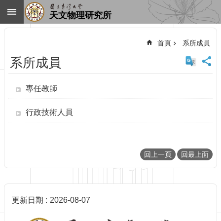
跳到主要內容區塊
天文物理研究所
進
階
首頁
系所成員
搜
尋
系所成員
回
首
專任教師
頁
臺
行政技術人員
大
首
頁
網
回上一頁
回最上面
站
導
覽
聯
更新日期
2026-08-07
絡
資