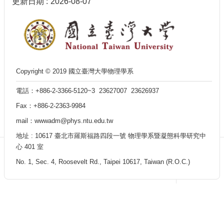
更新日期
2026-08-07
訊
English
最
新
消
息
Copyright © 2019 國立臺灣大學物理學系
單
位
電話：+886-2-3366-5120~3 23627007 23626937
簡
Fax：+886-2-2363-9984
介
mail：wwwadm@phys.ntu.edu.tw
系
地址 : 10617 臺北市羅斯福路四段一號 物理學系暨凝態科學研究中
所
心 401 室
成
員
No. 1, Sec. 4, Roosevelt Rd., Taipei 10617, Taiwan (R.O.C.)
學
術
演
講
招