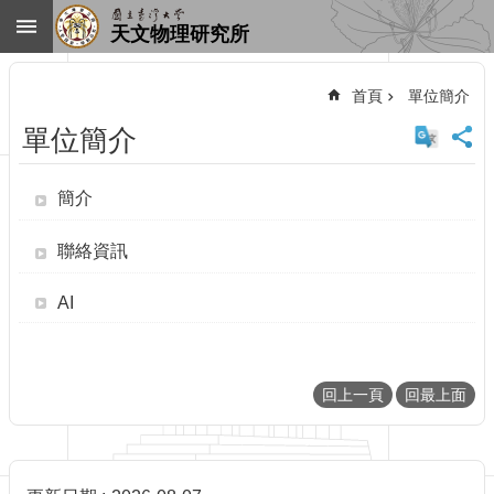
跳到主要內容區塊
天文物理研究所
進
階
首頁
單位簡介
搜
尋
單位簡介
回
首
簡介
頁
臺
聯絡資訊
大
首
頁
AI
網
站
導
回上一頁
回最上面
覽
聯
絡
資