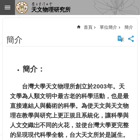
跳到主要內容區塊
天文物理研究所
進
階
首頁
單位簡介
簡介
搜
尋
簡介
回
首
頁
臺
簡介：
大
首
頁
台灣大學天文物理所創立於2003年。天
網
文學為人類文明中最古老的科學活動，也是最
站
直接連結人與藝術的科學。為使天文與天文物
導
覽
理在教學與研究上更正規且系統化，讓科學與
聯
人文交織岀不同的火花，並使台灣大學更完整
絡
的呈現現代科學全貌，台大天文所於是誕生。
資