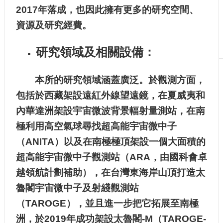
2017年落成，也因此擁有更多的研究空間、
生
及
資源及研究經費。
課
程
研究領域及相關設備：
學
生
事
本所的研究領域涵蓋廣泛。於觀測方面，
務
包括於西藏架設遠紅外線望遠鏡，在夏威夷和
系
內華達洲架設宇宙微波背景輻射量測站，在南
所
徵
極利用高空氣球尋找超高能宇宙微中子
才
（ANITA）以及在南極極頂架設一個大面積的
物
超高能宇宙微中子觀測站（ARA，由國科會卓
理
越領航計劃補助），在台灣東海岸山頂打造太
學
系
魯閣宇宙微中子及射綫觀測站
暨
（TAROGE），並且進一步把它拓展至南極
研
究
洲，於2019年成功架設太魯閣-M（TAROGE-