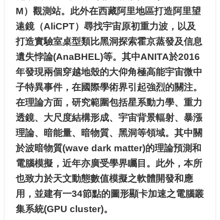
所
M）觀測站。此外在西藏阿里地區打造阿里望
逺鏡（AliCPT）尋找宇宙原初重力波，以及
打造實驗室桌型類比黑洞探索霍京蒸發及信息
遺失悖論(AnaBHEL)等。其中ANITA於2016
年發現兩個穿越地殼的大仰角極高能宇宙微中
子特異事件，在國際學術界引起強烈的關注。
在理論方面，研究範圍包括星系動力學、重力
透鏡、大尺度結構形成、宇宙背景輻射、暴漲
理論、暗能量、暗物質、黑洞等領域。其中關
於波暗物質(wave dark matter)的理論預測和
電腦模擬，近年亦廣受學界矚目。此外，本所
也致力於天文動態數值模擬之軟體開發和應
用，並建有一34節點的圖形顯卡加速之電腦叢
集系統(GPU cluster)。