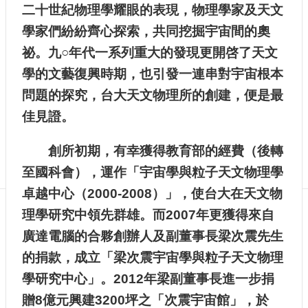
訊
二十世紀物理學耀眼的表現，物理學家及天文
English
學家們紛紛齊心探索，共同挖掘宇宙間的奧
最
祕。九○年代一系列重大的發現更開啓了天文
新
學的文藝復興時期，也引發一連串對宇宙根本
消
息
問題的探究，台大天文物理所的創建，便是最
單
佳見證。
位
簡
創所初期，有幸獲得教育部的經費（後轉
介
至國科會），運作「宇宙學與粒子天文物理學
系
所
卓越中心（2000-2008）」，使台大在天文物
成
理學研究中領先群雄。而2007年更獲得來自
員
廣達電腦的合夥創辦人及副董事長梁次震先生
學
術
的捐款，成立「梁次震宇宙學與粒子天文物理
演
學研究中心」。2012年梁副董事長進一步捐
講
贈8億元興建3200坪之「次震宇宙館」，於
招