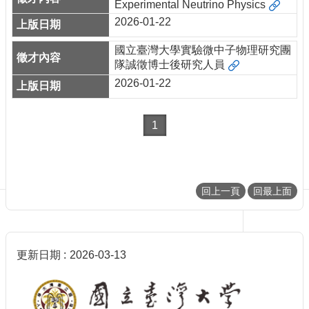
訊
Experimental Neutrino Physics
English
2026-01-22
最
國立臺灣大學實驗微中子物理研究團
新
隊誠徵博士後研究人員
消
2026-01-22
息
單
位
1
簡
介
系
所
回上一頁
回最上面
成
員
學
更新日期
2026-03-13
術
演
講
招