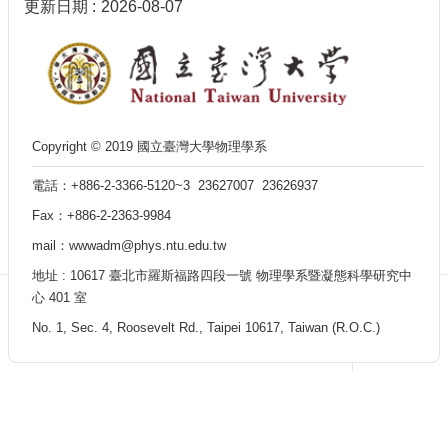
訊
更新日期
2026-08-07
English
最
新
消
息
Copyright © 2019 國立臺灣大學物理學系
單
位
電話：+886-2-3366-5120~3 23627007 23626937
簡
Fax：+886-2-2363-9984
介
mail：wwwadm@phys.ntu.edu.tw
系
所
地址 : 10617 臺北市羅斯福路四段一號 物理學系暨凝態科學研究中
成
心 401 室
員
No. 1, Sec. 4, Roosevelt Rd., Taipei 10617, Taiwan (R.O.C.)
學
術
演
講
招