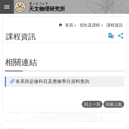
跳到主要內容區塊
天文物理研究所
進
階
首頁
招生及課程
課程資訊
搜
尋
課程資訊
回
首
頁
臺
相關連結
大
首
頁
各系所必修科目及應修學分資料查詢
網
站
導
覽
回上一頁
回最上面
聯
絡
資