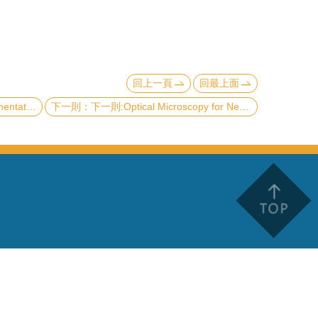
回上一頁
回最上面
ntum Computer
下一則:Optical Microscopy for Neuroscience and Nanoscience