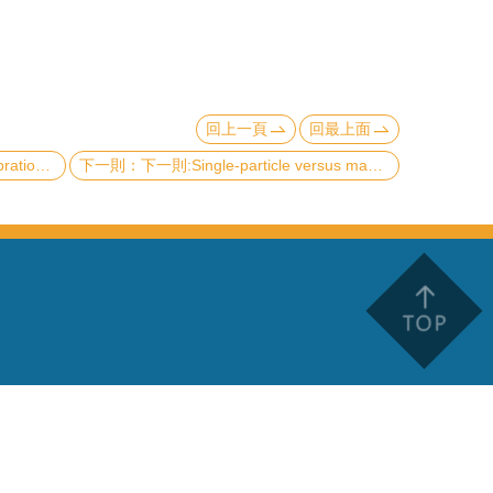
回上一頁
回最上面
observation O4-b
下一則:Single-particle versus many-particle energies for identifying silicene structure on ZrB2(0001)