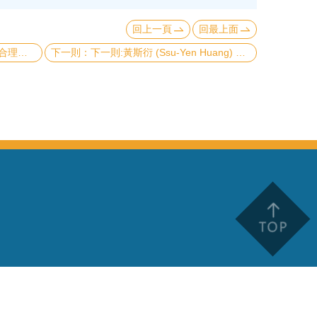
回上一頁
回最上面
決的重要物理悖論
下一則:黃斯衍 (Ssu-Yen Huang) 助理教授團隊近期的熱激發自旋電子學工作發表於 Physical Review Letters 與 Physical Review B 期刊