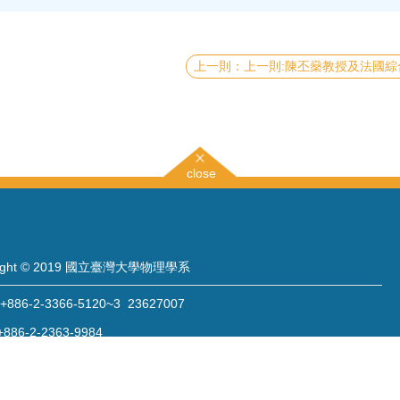
上一則:陳丕燊教授及法國綜合理工大學Gerard Mourou教授共同發表「類比黑洞」可能解答四十年未
close
right © 2019 國立臺灣大學物理學系
886-2-3366-5120~3 23627007
886-2-2363-9984
wwwadm@phys.ntu.edu.tw
: 10617 臺北市羅斯福路四段一號 物理學系暨凝態科學研究中心 401 室