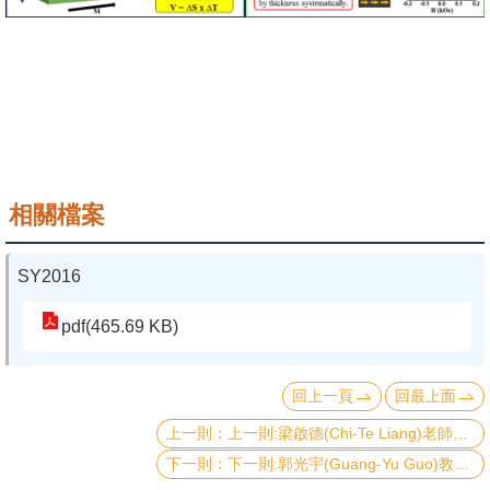
成
員
學
術
演
講
相關檔案
招
生
SY2016
及
課
pdf(465.69 KB)
程
學
回上一頁
回最上面
生
上一則:梁啟德(Chi-Te Liang)老師與史丹佛大學團隊共同發表成果在Nature Communications.
事
下一則:郭光宇(Guang-Yu Guo)教授合作團隊發現《量子拓撲霍爾效應》,榮登物理學頂尖期刊 Physical Review Letters
務