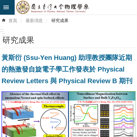
跳到主要內容區塊
進
首頁
最新消息
研究成果
階
搜
:::
尋
:::
研究成果
最
黃斯衍 (Ssu-Yen Huang) 助理教授團隊近期
新
消
的熱激發自旋電子學工作發表於 Physical
息
Review Letters 與 Physical Review B 期刊
系
所
簡
介
系
所