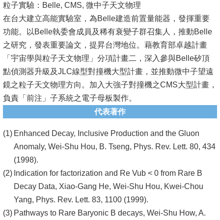
粒子實驗：Belle, CMS, 微中子天文物理
在台大建立高能實驗室，為Belle建造前置量能器，發揮重要
系
功能。以Belle執委會成員及稀有衰變子群召集人，推動Belle
友
之研究，發表重要論文，提昇台灣地位。藉教育部卓越計畫
會
「宇宙學與粒子天文物理」分項計畫二，深入參與Belle矽頂
徵
點偵測器升級及JLC線型對撞機大型計畫，並推動微中子望遠
才
鏡之粒子天文物理方向。加入大強子對撞機之CMS大型計畫，
負責「前注」子系統之電子母板製作。
相
代表著作
關
研
Enhanced Decay, Inclusive Production and the Gluon
究
Anomaly, Wei-Shu Hou, B. Tseng, Phys. Rev. Lett. 80, 434
單
(1998).
位
Indication for factorization and Re Vub < 0 from Rare B
Decay Data, Xiao-Gang He, Wei-Shu Hou, Kwei-Chou
回
Yang, Phys. Rev. Lett. 83, 1100 (1999).
首
Pathways to Rare Baryonic B decays, Wei-Shu How, A.