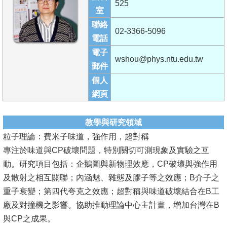
525
成
室
員
聯絡
02-3366-5096
電話
學
電子
術
wshou@phys.ntu.edu.tw
郵件
演
個人
講
網頁
招
生
教學與研究領域
及
粒子理論：費米子味道，強作用，超對稱
課
專注於味道與CP破壞問題，特別關切可測現象及實驗之互
程
動。研究項目包括：企鵝圖與新物理效應，CP破壞與強作用
及散射之相互關聯；內涵魅、雜態及膠子等之效應；B介子之
學
重子衰變；第四代夸克之效應；超對稱與味道破壞結合在B工
生
廠及對撞機之影響。協助推動理論中心主計畫，增加台灣在B
事
與CP之成果。
務