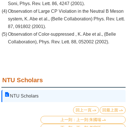
頁
Soni, Phys. Rev. Lett. 86, 4247 (2001).
Observation of Large CP Violation in the Neutral B Meson
臺
system, K. Abe et al., (Belle Collaboration) Phys. Rev. Lett.
大
87, 091802 (2001).
首
Observation of Color-suppressed , K. Abe et al., (Belle
頁
Collaboration), Phys. Rev. Lett. 88, 052002 (2002).
網
站
導
覽
NTU Scholars
聯
絡
NTU Scholars
資
訊
回上一頁
回最上面
English
上一則:朱國瑞