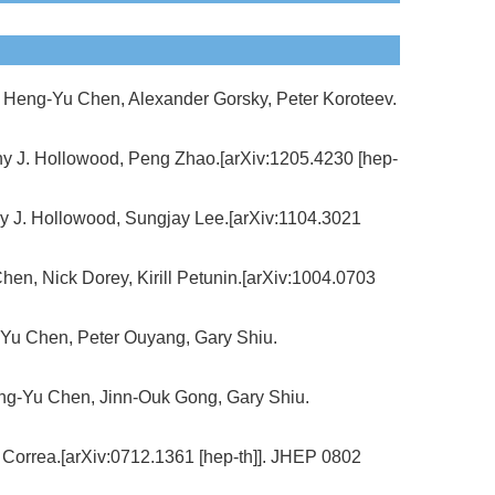
 Heng-Yu Chen, Alexander Gorsky, Peter Koroteev.
thy J. Hollowood, Peng Zhao.[arXiv:1205.4230 [hep-
hy J. Hollowood, Sungjay Lee.[arXiv:1104.3021
en, Nick Dorey, Kirill Petunin.[arXiv:1004.0703
Yu Chen, Peter Ouyang, Gary Shiu.
 Heng-Yu Chen, Jinn-Ouk Gong, Gary Shiu.
orrea.[arXiv:0712.1361 [hep-th]]. JHEP 0802