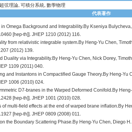
超弦理論, 可積分系統, 數學物理
代表著作
 in Omega Background and Integrability.By Kseniya Bulycheva,
.0460 [hep-th]]. JHEP 1210 (2012) 116.
lity from relativistic integrable system.By Heng-Yu Chen, Timo
1207 (2012) 139.
 Duality via Integrability.By Heng-Yu Chen, Nick Dorey, Timot
JHEP 1109 (2011) 040.
ng and Instantons in Compactified Gauge Theory.By Heng-Yu Ch
JHEP 1006 (2010) 024.
mmetric D7-branes in the Warped Deformed Conifold.By Heng-
.2428 [hep-th]]. JHEP 1001 (2010) 028.
 of multi-field effects at the end of warped brane inflation.By
.1927 [hep-th]]. JHEP 0809 (2008) 011.
n the Boundary Scattering Phase.By Heng-Yu Chen, Diego H. C