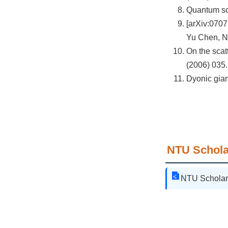
Quantum sc
[arXiv:0707
Yu Chen, N
On the sca
(2006) 035.
Dyonic gia
NTU Schola
NTU Scholar