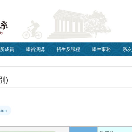
所成員
學術演講
招生及課程
學生事務
系友
別)
sion