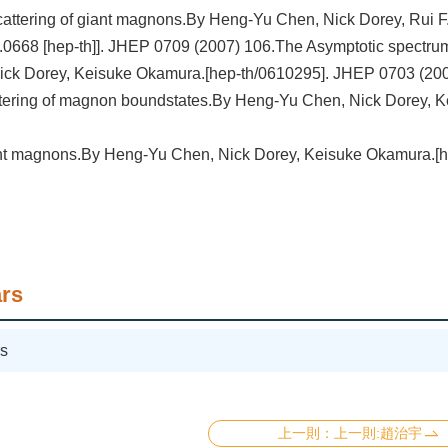
attering of giant magnons.By Heng-Yu Chen, Nick Dorey, Rui F
.0668 [hep-th]]. JHEP 0709 (2007) 106.The Asymptotic spectrum
ick Dorey, Keisuke Okamura.[hep-th/0610295]. JHEP 0703 (200
ttering of magnon boundstates.By Heng-Yu Chen, Nick Dorey, 
nt magnons.By Heng-Yu Chen, Nick Dorey, Keisuke Okamura.[h
rs
s
上一則:趙治宇