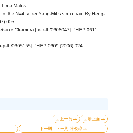
. Lima Matos.
 of the N=4 super Yang-Mills spin chain.By Heng-
7) 005.
Keisuke Okamura.[hep-th/0608047]. JHEP 0611
ep-th/0605155]. JHEP 0609 (2006) 024.
回上一頁
回最上面
下一則:陳俊瑋