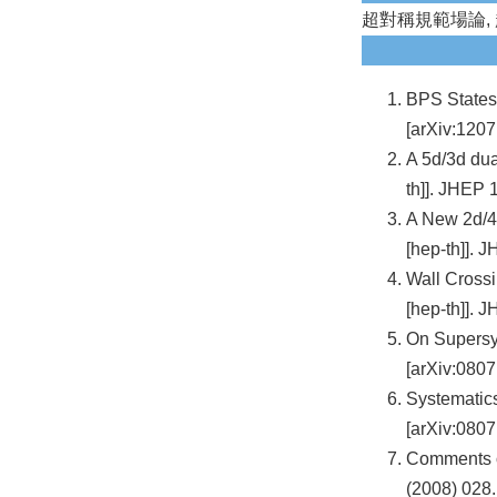
超對稱規範場論, 
BPS States
[arXiv:1207
A 5d/3d dua
th]]. JHEP 
A New 2d/4d
[hep-th]]. 
Wall Crossi
[hep-th]]. 
On Supersy
[arXiv:0807
Systematics
[arXiv:0807
Comments o
(2008) 028.