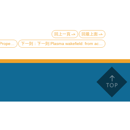
回上一頁
回最上面
 Their Detection
下一則:Plasma wakefield: from accelerators to black holes