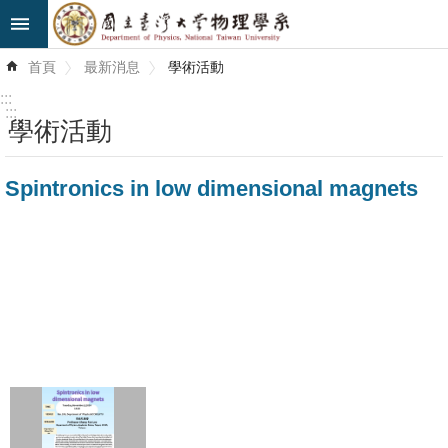
跳到主要內容區塊
進
首頁
最新消息
學術活動
階
搜
:::
尋
:::
學術活動
最
Spintronics in low dimensional magnets
新
消
息
系
所
簡
介
系
所