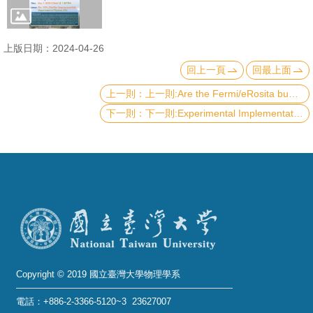
成
員
上版日期：2024-04-26
學
回上一頁
回最上面
術
上一則:Are the Fermi/eRosita bubbles generated by past activity of the Galactic center black hole?
演
下一則:Experimental Implementation of a Superconducting Quantum Computer
講
招
生
及
課
程
學
生
Copyright © 2019 國立臺灣大學物理學系
事
電話：+886-2-3366-5120~3 23627007
務