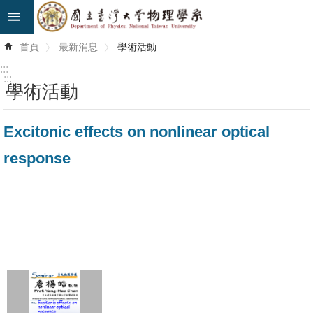
跳到主要內容區塊
進
首頁
最新消息
學術活動
階
搜
:::
尋
:::
學術活動
最
Excitonic effects on nonlinear optical
新
消
response
息
系
所
簡
介
系
所