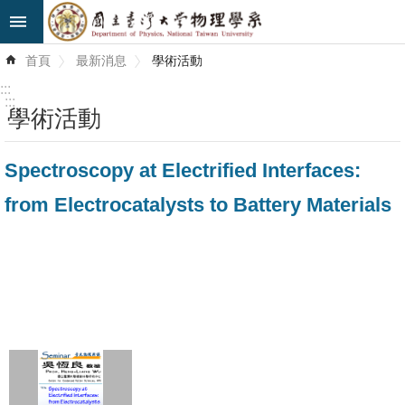
跳到主要內容區塊
進
首頁
最新消息
學術活動
階
搜
:::
尋
:::
學術活動
最
Spectroscopy at Electrified Interfaces:
新
消
from Electrocatalysts to Battery Materials
息
系
所
簡
介
系
所