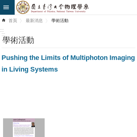
跳到主要內容區塊
進
首頁
最新消息
學術活動
階
搜
:::
尋
:::
學術活動
最
Pushing the Limits of Multiphoton Imaging
新
消
in Living Systems
息
系
所
簡
介
系
所