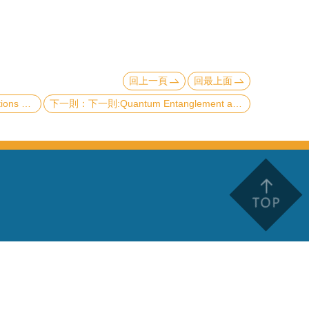
回上一頁
回最上面
on Science
下一則:Quantum Entanglement and Gravitational Spacetime