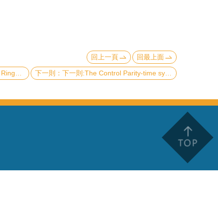
回上一頁
回最上面
e Penrose Limit
下一則:The Control Parity-time symmetry in PtTe2-based Josephson junctions