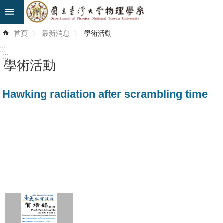
跳到主要內容區塊
進
首頁
最新消息
學術活動
階
搜
:::
尋
:::
學術活動
最
Hawking radiation after scrambling time
新
消
息
系
所
簡
介
系
所