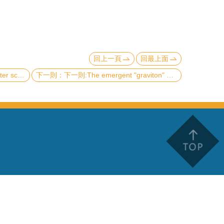
回上一頁
回最上面
ing time
下一則:The emergent "graviton" of the fractional quantum Hall effect