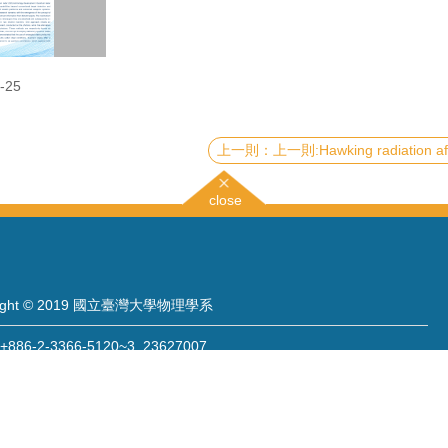
-25
上一則:Hawking radiation after scrambl
close
right © 2019 國立臺灣大學物理學系
886-2-3366-5120~3 23627007
886-2-2363-9984
wwwadm@phys.ntu.edu.tw
: 10617 臺北市羅斯福路四段一號 物理學系暨凝態科學研究中心 401 室