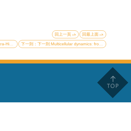
回上一頁
回最上面
a Array in Antarctica
下一則:Multicellular dynamics: from experiments to modeling