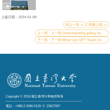
成
員
上版日期：2024-01-08
學
回上一頁
回最上面
術
上一則:Understanding galaxy formation through the physics of the interstellar medium
演
下一則:What Can QFT Teach Us about Black Holes (and Vice Versa) ?
講
招
生
及
課
程
學
生
Copyright © 2019 國立臺灣大學物理學系
事
電話：+886-2-3366-5120~3 23627007
務