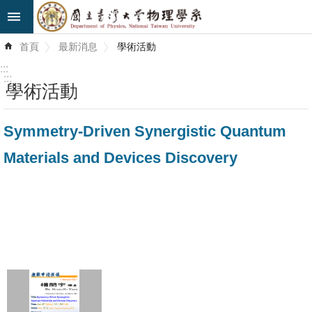
跳到主要內容區塊
進
首頁
最新消息
學術活動
階
搜
:::
尋
:::
學術活動
最
Symmetry-Driven Synergistic Quantum
新
消
Materials and Devices Discovery
息
系
所
簡
介
系
所