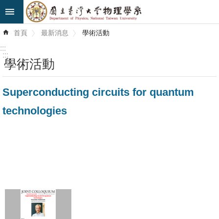
跳到主要內容區塊
進
首頁
最新消息
學術活動
階
搜
:::
尋
:::
學術活動
最
Superconducting circuits for quantum
新
消
technologies
息
系
所
簡
介
系
所