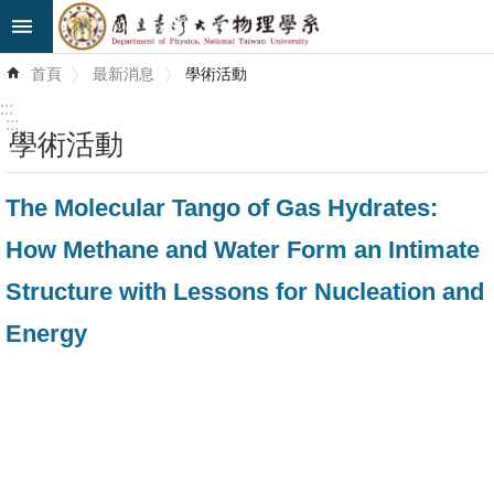
跳到主要內容區塊
進
首頁
最新消息
學術活動
階
搜
:::
尋
:::
學術活動
最
The Molecular Tango of Gas Hydrates:
新
消
How Methane and Water Form an Intimate
息
Structure with Lessons for Nucleation and
系
Energy
所
簡
介
系
所