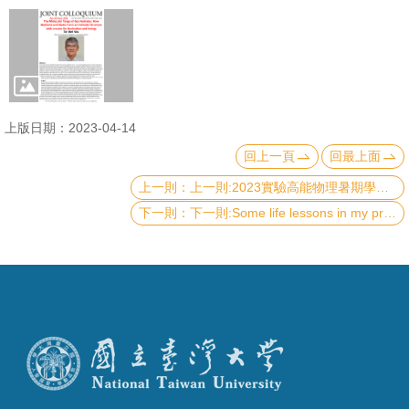
成
員
學
術
演
上版日期：2023-04-14
講
回上一頁
回最上面
上一則:2023實驗高能物理暑期學校
招
下一則:Some life lessons in my professional career
生
及
課
程
學
生
事
務