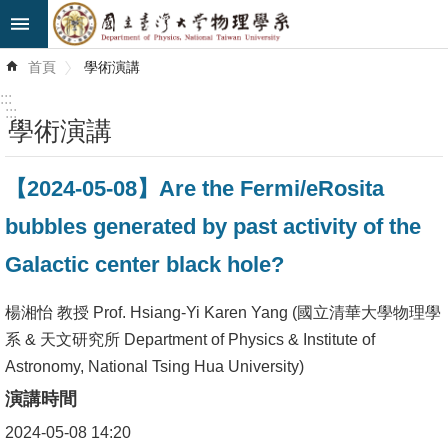
跳到主要內容區塊
進
首頁
學術演講
階
搜
:::
尋
:::
學術演講
最
【2024-05-08】Are the Fermi/eRosita
新
消
bubbles generated by past activity of the
息
Galactic center black hole?
系
所
楊湘怡 教授 Prof. Hsiang-Yi Karen Yang (國立清華大學物理學
簡
系 & 天文研究所 Department of Physics & Institute of
介
Astronomy, National Tsing Hua University)
演講時間
系
2024-05-08 14:20
所