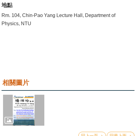
成
地點
員
Rm. 104, Chin-Pao Yang Lecture Hall, Department of
Physics, NTU
學
術
演
講
招
生
及
相關圖片
課
程
學
生
事
務
回上一頁
回最上面