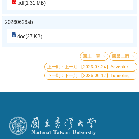
pdf(1.31 MB)
系
友
20260626ab
會
doc(27 KB)
徵
才
回上一頁
回最上面
相
上一則:【2026-07-24】Adventures with Perovskite Oxide Thin Films and Heterostructures
關
下一則:【2026-06-17】Tunneling and Andreev Spectroscopy at Magnetic Material/Superconductor Interfaces
研
究
單
位
回
首