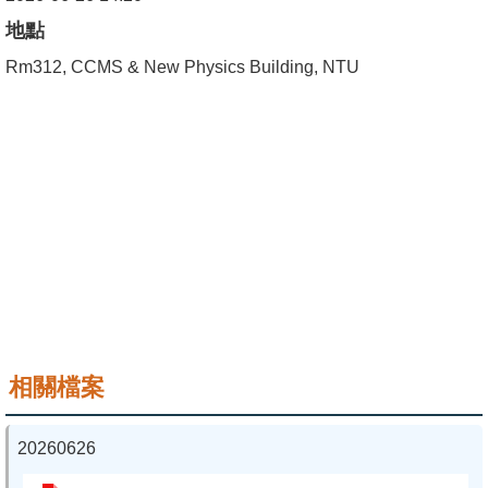
成
地點
員
Rm312, CCMS & New Physics Building, NTU
學
術
演
講
招
生
及
課
程
相關檔案
學
生
20260626
事
務