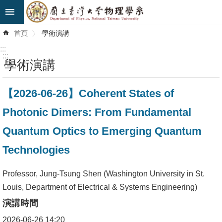
跳到主要內容區塊
進
首頁
學術演講
階
搜
:::
尋
:::
學術演講
最
【2026-06-26】Coherent States of
新
消
Photonic Dimers: From Fundamental
息
Quantum Optics to Emerging Quantum
系
Technologies
所
簡
Professor, Jung-Tsung Shen (Washington University in St.
介
Louis, Department of Electrical & Systems Engineering)
演講時間
系
所
2026-06-26 14:20