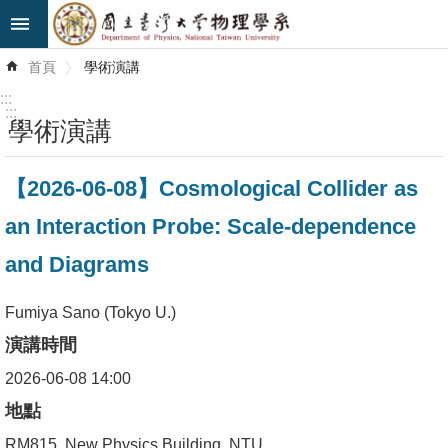
跳到主要內容區塊
進
首頁
學術演講
階
搜
:::
尋
:::
學術演講
最
【2026-06-08】Cosmological Collider as
新
消
an Interaction Probe: Scale-dependence
息
and Diagrams
系
所
Fumiya Sano (Tokyo U.)
簡
演講時間
介
2026-06-08 14:00
系
地點
所
RM815, New Physics Building, NTU