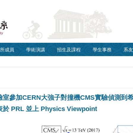
所成員
學術演講
招生及課程
學生事務
系友
室參加CERN大強子對撞機CMS實驗偵測到希
PRL 並上 Physics Viewpoint