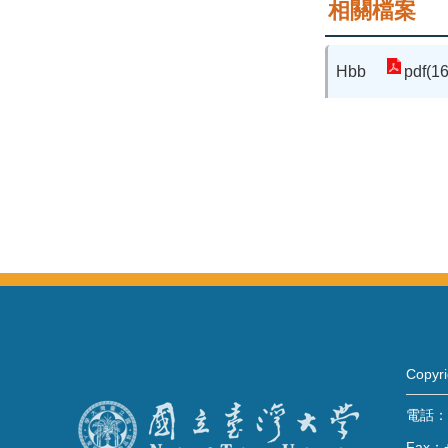
相關檔案
Hbb
pdf(1
Copy
電話：+
Fax：+