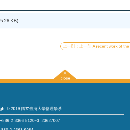
65.26 KB)
上一則:A recent work of the Nanomagnetism Lab lead by Distinguished Prof. Minn-Tsong Lin, has been selected as the issue cover of Appl. Phys. Lett. vol. 11
close
right © 2019 國立臺灣大學物理學系
886-2-3366-5120~3 23627007
886-2-2363-9984