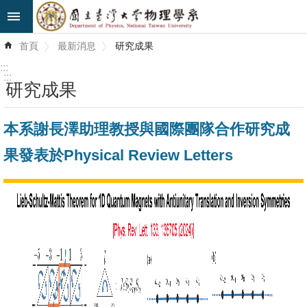
跳到主要內容區塊
進
首頁
最新消息
研究成果
階
搜
:::
尋
:::
研究成果
最
本系謝長澤助理教授與國際團隊合作研究成
新
消
果發表於Physical Review Letters
息
系
所
簡
介
系
所