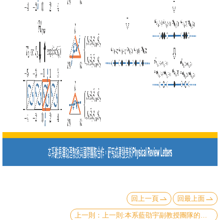
成
員
學
術
演
講
招
生
及
課
程
學
生
回上一頁
回最上面
事
上一則:本系藍劭宇副教授團隊的量子氣體研究成果發表於 Nature Physics
務