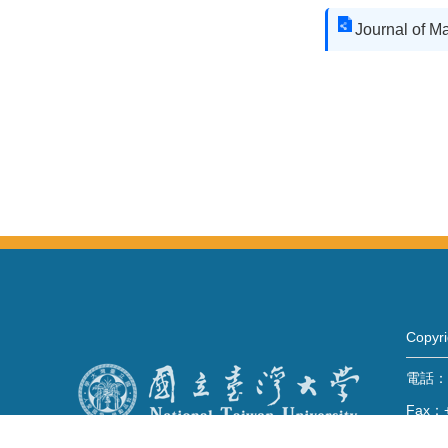
Journal of M
Copy
電話：+
Fax：+
mail：