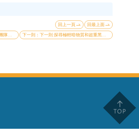
回上一頁
回最上面
重症之醫療帶來新曙光
下一則:探尋極輕暗物質和超重黑洞新里程碑~天文所闕志鴻教授團隊類星體與暗物質關聯發表《物理評論快報》PRL期刊