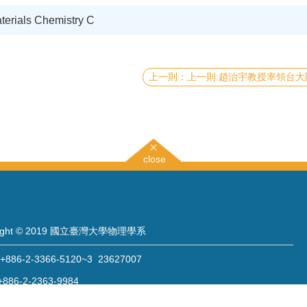
aterials Chemistry C
上一則:趙治宇教授率領台大團隊研究高攜氧血紅蛋白結構, 刊登於Nature雜誌的Scientific Reports, 可望對缺氧急性
close
right © 2019 國立臺灣大學物理學系
886-2-3366-5120~3 23627007
886-2-2363-9984
wwwadm@phys.ntu.edu.tw