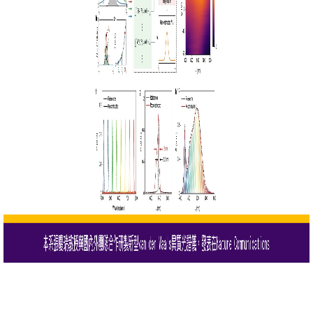
成
員
學
術
演
講
招
生
及
課
程
學
生
事
務