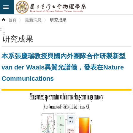
跳到主要內容區塊
進
首頁
最新消息
研究成果
階
搜
:::
尋
:::
研究成果
最
本系張慶瑞教授與國內外團隊合作研製新型
新
消
van der Waals異質光譜儀，發表在Nature
息
Communications
系
所
簡
介
系
所