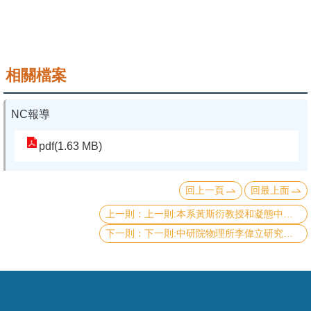
系
友
會
相關檔案
徵
才
NC報導
相
pdf(1.63 MB)
關
研
回上一頁
回最上面
究
上一則:本系黃斯衍教授和凝態中心曲丹茹助理研究員團隊在交錯磁性(Altermagnet)的研究工作發表於Phys. Rev. Lett. ，並獲期刊編輯推薦
單
下一則:中研院物理所李偉立研究員和本系郭光宇教授主導的國際合作研究成果, 榮登Physical Review X Comm期刊
位
回
首