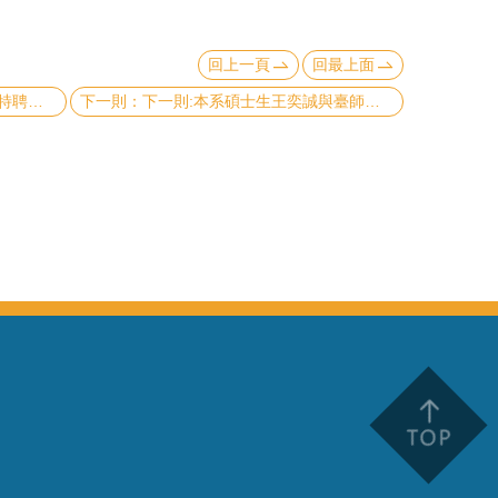
回上一頁
回最上面
PRL與PRB
下一則:本系碩士生王奕誠與臺師大物理系及中研院原分所研究二維原子陣列的非厄米物理，發表於頂尖期刊《Nature Communications》