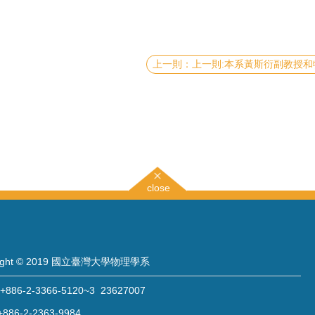
上一則:本系黃斯衍副教授和特聘研究講座錢嘉陵教授與凝態中心曲丹茹助研究員合作的團隊研究工作發表於
close
right © 2019 國立臺灣大學物理學系
886-2-3366-5120~3 23627007
886-2-2363-9984