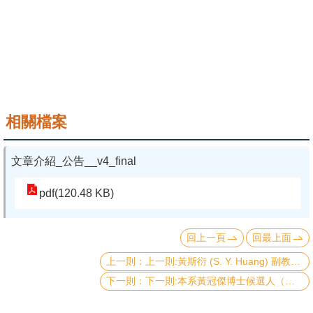
成
員
學
術
演
講
相關檔案
招
文章介紹_公告__v4_final
生
及
pdf(120.48 KB)
課
程
回上一頁
回最上面
學
上一則:黃斯衍 (S. Y. Huang) 副教授與合作團隊研究成果(自旋電流操控)發表於 Phys. Rev. Lett. 與 Phys. Rev. B
生
下一則:本系黃冠傑博士候選人（朱士維教授團隊）研究奈米矽瞬態非線性效應，成果發表於國際一流期刊《Advanced Optical Materials 》(IF=9.9)，獲選為期刊內封面
事
務