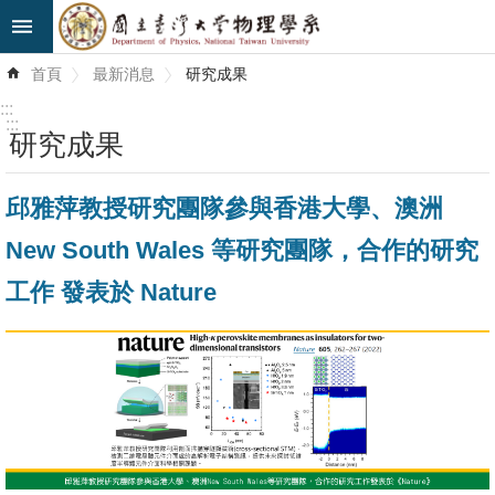
跳到主要內容區塊
進
首頁
最新消息
研究成果
階
搜
:::
尋
:::
研究成果
最
邱雅萍教授研究團隊參與香港大學、澳洲
新
消
New South Wales 等研究團隊，合作的研究
息
工作 發表於 Nature
系
所
簡
介
系
所