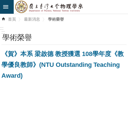
跳到主要內容區塊
進
首頁
最新消息
學術榮譽
階
搜
:::
尋
:::
學術榮譽
最
《賀》本系 梁啟德 教授獲選 108學年度《教
新
消
學優良教師》(NTU Outstanding Teaching
息
Award)
系
所
簡
介
系
所