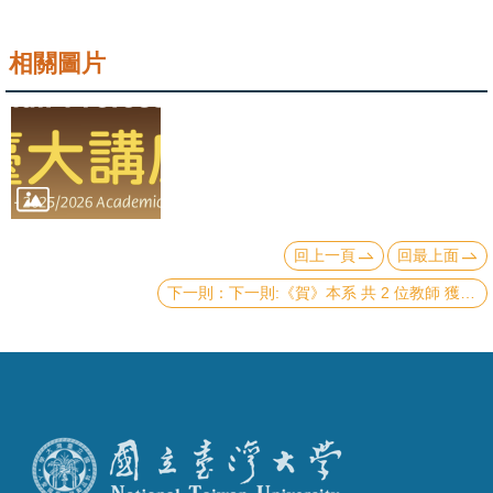
成
員
相關圖片
學
術
演
講
招
回上一頁
回最上面
生
及
下一則:《賀》本系 共 2 位教師 獲選 本校 114學年度《教學傑出教師》(NTU Distinguished Teaching Award)
課
程
學
生
事
務