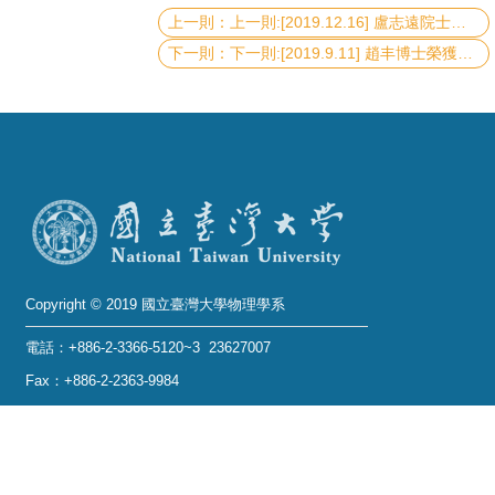
上一則:[2019.12.16] 盧志遠院士榮獲《2020年世界科學院院士 (工程科學學門)》
系
下一則:[2019.9.11] 趙丰博士榮獲《2019年美國地球物理學會會士》
友
會
徵
才
相
關
研
Copyright © 2019 國立臺灣大學物理學系
究
電話：+886-2-3366-5120~3 23627007
單
位
Fax：+886-2-2363-9984
mail：wwwadm@phys.ntu.edu.tw
回
地址 : 10617 臺北市羅斯福路四段一號 物理學系暨凝
首
態科學研究中心 401 室