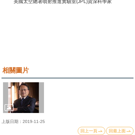
美國太空總署噴射推進實驗室(JPL)資深科學家
成
員
學
術
演
講
招
相關圖片
生
及
課
程
學
生
上版日期：2019-11-25
事
回上一頁
回最上面
務