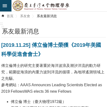
跳到主要內容區塊
進
首頁
系友會
系友最新消息
階
搜
:::
尋
:::
系友最新消息
最
[2019.11.25] 傅立倫博士榮獲《2019年美國
新
消
科學促進會會士》
息
傅立倫博士的研究主要著重於海洋波浪及潮汐洋流的動力研
系
究，範圍從海浪的內重力波到洋流的循環，為地球遙測領域上
所
之先驅。
簡
參考網站：
AAAS Announces Leading Scientists Elected as
介
2019 FellowsWAS elects 36 new Fellows
系
傅立倫 博士（臺大物理1972級）
所