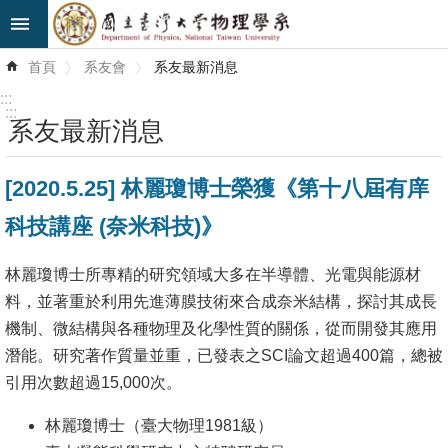
跳到主要內容區塊
進
首頁
系友會
系友最新消息
階
搜
:::
尋
:::
系友最新消息
最
[2020.5.25] 林麗瓊博士榮獲《第十八屆有庠
新
消
科技講座 (奈米科技)》
息
林麗瓊博士所專精的研究領域大多在半導體、光電與能源材
系
料，並著重於利用先進薄膜技術來合成奈米結構，探討其成長
所
機制、微結構與各種物理及化學性質的關係，從而開發其應用
簡
潛能。研究著作質量並重，已發表之SCI論文超過400篇，總被
介
引用次數超過15,000次。
系
林麗瓊博士（臺大物理1981級）
所