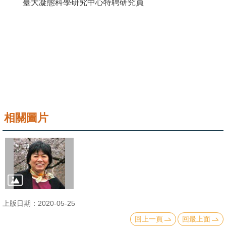
臺大凝態科學研究中心特聘研究員
成
員
學
術
演
講
招
相關圖片
生
及
課
程
學
生
上版日期：2020-05-25
事
回上一頁
回最上面
務