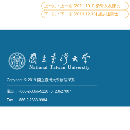
上一則:[2021.10.1] 榮譽系友陳長謙教授榮獲《2020-2021年總統科學獎》
系
下一則:[2019.12.16] 盧志遠院士榮獲《2020年世界科學院院士 (工程科學學門)》
友
會
徵
才
相
關
研
Copyright © 2019 國立臺灣大學物理學系
究
電話：+886-2-3366-5120~3 23627007
單
位
Fax：+886-2-2363-9984
mail：wwwadm@phys.ntu.edu.tw
回
地址 : 10617 臺北市羅斯福路四段一號 物理學系暨凝
首
態科學研究中心 401 室