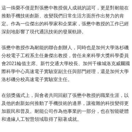
這一殊榮不僅是對張懋中教授個人成就的認可，更是對耐能在
系
推動手機技術創新、改變我們日常生活方面所作出努力的肯
友
定。作為一位傑出的科學家和企業家，張懋中教授的工作已經
會
深刻地影響了現代通訊技術的發展軌跡。
徵
張懋中教授作為耐能的聯合創辦人，同時也是加州大學洛杉磯
才
分校電子工程系主任兼傑出教授，曾任未來科學大獎科學委員
相
會2021輪值主席、新竹交通大學校長、加州千橡城洛克威爾國
關
際科學中心高速電子實驗室副主任與部門經理，還是加州大學
研
洛杉磯分校高速電子實驗室主任。
究
單
在頒獎儀式上，與會者共同回顧了張懋中教授的職業生涯，以
位
及他的創新如何推動了手機技術的邊界，讓複雜的科技變得更
加親民和普及。耐能公司作為他事業的一部分，也在智能硬體
回
和邊緣人工智慧領域取得了顯著成就。
首