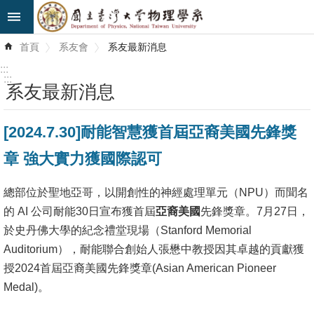
跳到主要內容區塊
進
首頁
系友會
系友最新消息
階
搜
:::
尋
:::
系友最新消息
最
[2024.7.30]耐能智慧獲首屆亞裔美國先鋒獎
新
消
章 強大實力獲國際認可
息
總部位於聖地亞哥，以開創性的神經處理單元（NPU）而聞名
系
的 AI 公司耐能30日宣布獲首屆
亞裔
美國
先鋒獎章。7月27日，
所
於史丹佛大學的紀念禮堂現場（Stanford Memorial
簡
Auditorium），耐能聯合創始人張懋中教授因其卓越的貢獻獲
介
授2024首屆亞裔美國先鋒獎章(Asian American Pioneer
系
Medal)。
所