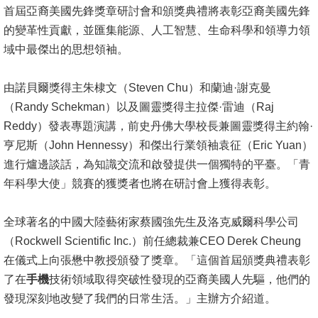
成
首屆亞裔美國先鋒獎章研討會和頒獎典禮將表彰亞裔美國先鋒
員
的變革性貢獻，並匯集能源、人工智慧、生命科學和領導力領
域中最傑出的思想領袖。
學
術
由諾貝爾獎得主朱棣文（Steven Chu）和蘭迪·謝克曼
演
（Randy Schekman）以及圖靈獎得主拉傑·雷迪（Raj
講
Reddy）發表專題演講，前史丹佛大學校長兼圖靈獎得主約翰·
亨尼斯（John Hennessy）和傑出行業領袖袁征（Eric Yuan）
招
進行爐邊談話，為知識交流和啟發提供一個獨特的平臺。「青
生
年科學大使」競賽的獲獎者也將在研討會上獲得表彰。
及
課
全球著名的中國大陸藝術家蔡國強先生及洛克威爾科學公司
程
（Rockwell Scientific Inc.）前任總裁兼CEO Derek Cheung
學
在儀式上向張懋中教授頒發了獎章。「這個首屆頒獎典禮表彰
生
了在
手機
技術領域取得突破性發現的亞裔美國人先驅，他們的
事
發現深刻地改變了我們的日常生活。」主辦方介紹道。
務