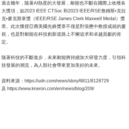
頁
過去幾年，隨著AI熱度的大發展，耐能也不斷在國際上收穫各
大獎項，如2023 IEEE CTSoc 和2023 IEEE/RSE詹姆斯•克拉
臺
克•麥克斯韋獎（IEEE/RSE James Clerk Maxwell Medal）獎
大
章。此次獲授亞裔美國先鋒獎章不僅是對張懋中教授成就的慶
首
祝，也是對耐能在科技創新道路上不懈追求和卓越貢獻的肯
頁
定。
網
站
隨著科技的不斷進步，未來耐能將持續加大研發力度，引領科
導
技發展的潮流，為人類社會帶來更加美好的未來。
覽
資料來源：https://udn.com/news/story/6811/8128729
聯
及 https://www.kneron.com/en/news/blog/209/
絡
資
訊
English