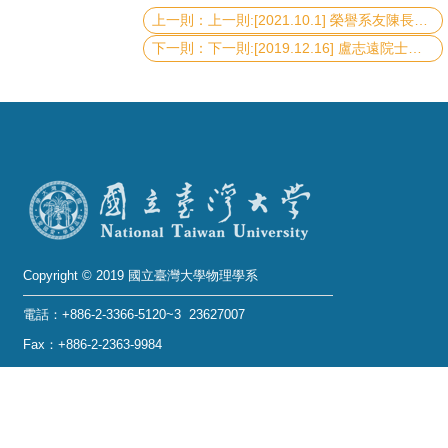
上一則:[2021.10.1] 榮譽系友陳長謙教授榮獲《2020-2021年總統科學獎》
系
下一則:[2019.12.16] 盧志遠院士榮獲《2020年世界科學院院士 (工程科學學門)》
友
會
徵
才
相
關
研
Copyright © 2019 國立臺灣大學物理學系
究
電話：+886-2-3366-5120~3 23627007
單
位
Fax：+886-2-2363-9984
mail：wwwadm@phys.ntu.edu.tw
回
地址 : 10617 臺北市羅斯福路四段一號 物理學系暨凝
首
態科學研究中心 401 室