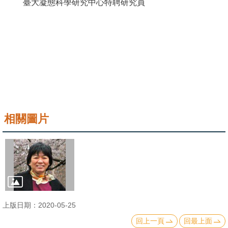
臺大凝態科學研究中心特聘研究員
成
員
學
術
演
講
招
相關圖片
生
及
課
程
學
生
上版日期：2020-05-25
事
回上一頁
回最上面
務