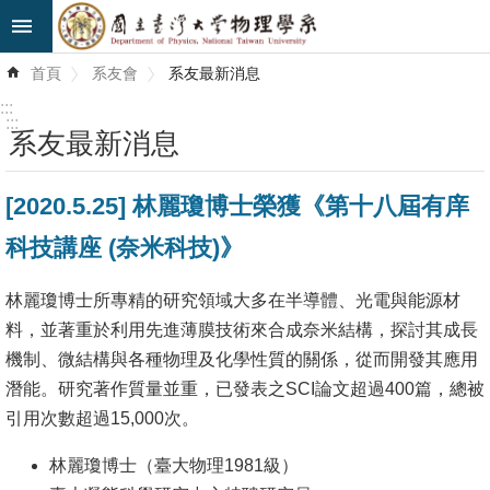
跳到主要內容區塊
進
首頁
系友會
系友最新消息
階
搜
:::
尋
:::
系友最新消息
最
[2020.5.25] 林麗瓊博士榮獲《第十八屆有庠
新
消
科技講座 (奈米科技)》
息
林麗瓊博士所專精的研究領域大多在半導體、光電與能源材
系
料，並著重於利用先進薄膜技術來合成奈米結構，探討其成長
所
機制、微結構與各種物理及化學性質的關係，從而開發其應用
簡
潛能。研究著作質量並重，已發表之SCI論文超過400篇，總被
介
引用次數超過15,000次。
系
林麗瓊博士（臺大物理1981級）
所