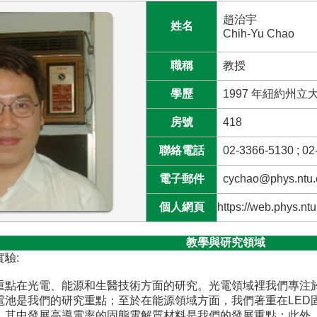
趙治宇
姓名
Chih-Yu Chao
職稱
教授
學歷
1997 年紐約州立
房號
418
聯絡電話
02-3366-5130 ; 02
電子郵件
cychao@phys.ntu.
個人網頁
https://web.phys.ntu
教學與研究領域
驗:
重點在光電、能源和生醫技術方面的研究。光電領域裡我們專注
電池是我們的研究重點；至於在能源領域方面，我們著重在LED
，其中發展高導電率的固態電解質材料是我們的發展重點；此外