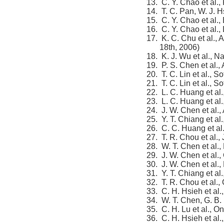
C. Y. Chao et al.,
T. C. Pan, W. J. H
C. Y. Chao et al.,
C. Y. Chao et al.,
K. C. Chu et al., 
18th, 2006)
K. J. Wu et al., N
P. S. Chen et al.,
T. C. Lin et al., S
T. C. Lin et al., S
L. C. Huang et al.,
L. C. Huang et al.
J. W. Chen et al.,
Y. T. Chiang et al
C. C. Huang et al.
T. R. Chou et al.,
W. T. Chen et al.,
J. W. Chen et al.,
J. W. Chen et al.,
Y. T. Chiang et al
T. R. Chou et al.,
C. H. Hsieh et al
W. T. Chen, G. B.
C. H. Lu et al., 
C. H. Hsieh et al