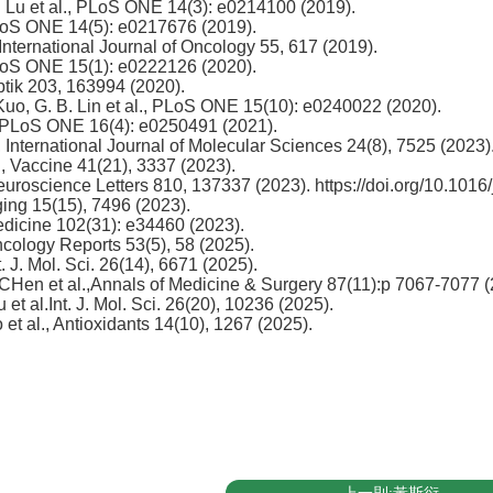
. Lu et al., PLoS ONE 14(3): e0214100 (2019).
PLoS ONE 14(5): e0217676 (2019).
 International Journal of Oncology 55, 617 (2019).
PLoS ONE 15(1): e0222126 (2020).
Optik 203, 163994 (2020).
Kuo, G. B. Lin et al., PLoS ONE 15(10): e0240022 (2020).
, PLoS ONE 16(4): e0250491 (2021).
, International Journal of Molecular Sciences 24(8), 7525 (2023)
, Vaccine 41(21), 3337 (2023).
Neuroscience Letters 810, 137337 (2023).
https://doi.org/10.
1016/
Aging 15(15), 7496 (2023).
Medicine 102(31): e34460 (2023).
Oncology Reports 53(5), 58 (2025).
nt. J. Mol. Sci. 26(14), 6671 (2025).
 CHen et al.,Annals of Medicine & Surgery 87(11):p 7067-7077 (
u et al.Int. J. Mol. Sci. 26(20), 10236 (2025).
 et al., Antioxidants 14(10), 1267 (2025).