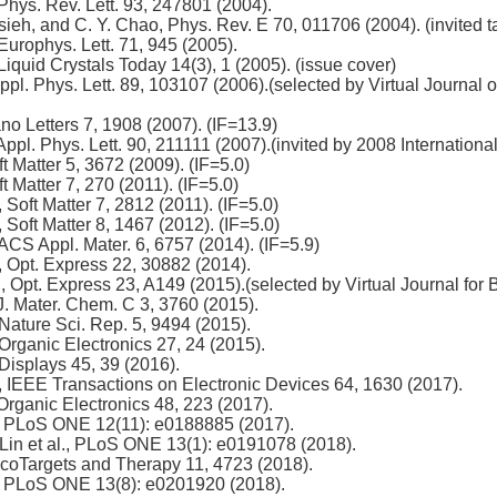
 Phys. Rev. Lett. 93, 247801 (2004).
sieh, and C. Y. Chao, Phys. Rev. E 70, 011706 (2004). (invited t
 Europhys. Lett. 71, 945 (2005).
 Liquid Crystals Today 14(3), 1 (2005). (issue cover)
Appl. Phys. Lett. 89, 103107 (2006).(selected by Virtual Journ
ano Letters 7, 1908 (2007). (IF=13.9)
 Appl. Phys. Lett. 90, 211111 (2007).(invited by 2008 Internation
oft Matter 5, 3672 (2009). (IF=5.0)
oft Matter 7, 270 (2011). (IF=5.0)
 Soft Matter 7, 2812 (2011). (IF=5.0)
, Soft Matter 8, 1467 (2012). (IF=5.0)
 ACS Appl. Mater. 6, 6757 (2014). (IF=5.9)
., Opt. Express 22, 30882 (2014).
, Opt. Express 23, A149 (2015).(selected by Virtual Journal for 
 J. Mater. Chem. C 3, 3760 (2015).
 Nature Sci. Rep. 5, 9494 (2015).
 Organic Electronics 27, 24 (2015).
 Displays 45, 39 (2016).
., IEEE Transactions on Electronic Devices 64, 1630 (2017).
 Organic Electronics 48, 223 (2017).
., PLoS ONE 12(11): e0188885 (2017).
 Lin et al., PLoS ONE 13(1): e0191078 (2018).
OncoTargets and Therapy 11, 4723 (2018).
., PLoS ONE 13(8): e0201920 (2018).