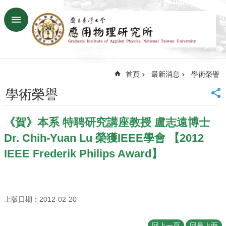
跳到主要內容區塊
進
階
搜
尋
首頁
最新消息
學術榮譽
回
首
學術榮譽
頁
臺
《賀》本系 特聘研究講座教授 盧志遠博士
大
首
Dr. Chih-Yuan Lu 榮獲IEEE學會 【2012
頁
IEEE Frederik Philips Award】
網
站
導
覽
上版日期：2012-02-20
聯
絡
資
回上一頁
回最上面