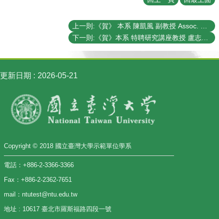
訊
English
上一則:《賀》 本系 陳凱風 副教授 Assoc. Prof. Kai-Feng Chen 榮獲 101年度 《吳大猷先生紀念獎》
下一則:《賀》本系 特聘研究講座教授 盧志遠博士 Dr. Chih-Yuan Lu 榮獲中華民國物理學會 【特殊貢獻獎】
最
新
消
息
更新日期
2026-05-21
系
所
簡
介
系
Copyright © 2018 國立臺灣大學示範單位學系
所
成
電話：+886-2-3366-3366
員
Fax：+886-2-2362-7651
學
mail：ntutest@ntu.edu.tw
術
演
地址 : 10617 臺北市羅斯福路四段一號