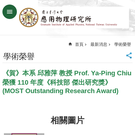
跳到主要內容區塊
進
階
搜
尋
首頁
最新消息
學術榮譽
回
首
學術榮譽
頁
臺
《賀》本系 邱雅萍 教授 Prof. Ya-Ping Chiu
大
首
榮獲 110 年度《科技部 傑出研究獎》
頁
(MOST Outstanding Research Award)
網
站
導
覽
相關圖片
聯
絡
資