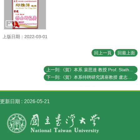
訊
English
最
新
上版日期：2022-03-01
消
息
回上一頁
回最上面
系
所
上一則:《賀》本系 裴思達 教授 Prof. Stathes Paganis 榮獲 2021年 《財團法人中技社 傑出物理學術獎》 (CTCI Outstanding Physics Research Award)
簡
介
下一則:《賀》本系特聘研究講座教授 盧志遠教授 Prof. Chih-Yuan Lu 當選2021年 《中國電機工程師學會會士》 (Chinese Institute of Electrical Engineering (CIEE) Fellow)
系
所
更新日期
2026-05-21
成
員
學
術
演